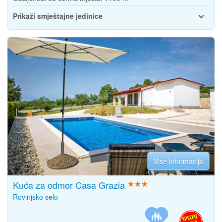
Prikaži smještajne jedinice
Više informacija
Kuća za odmor Casa Grazia
Rovinjsko selo