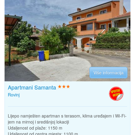
Više informacija
Apartmani Samanta
Rovinj
Lijepo namješten apartman s terasom, klima uređajem i Wi-Fi-
jem na mirnoj i središnjoj lokaciji
Udaljenost od plaže:
1150 m
Udaljenost od centra mjesta:
1100 m