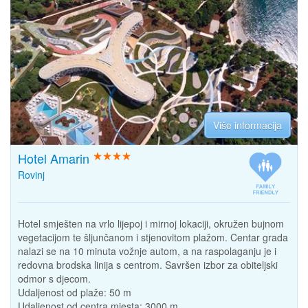
Više informacija
Hotel Amarin
Rovinj
Hotel smješten na vrlo lijepoj i mirnoj lokaciji, okružen bujnom
vegetacijom te šljunčanom i stjenovitom plažom. Centar grada
nalazi se na 10 minuta vožnje autom, a na raspolaganju je i
redovna brodska linija s centrom. Savršen izbor za obiteljski
odmor s djecom.
Udaljenost od plaže:
50 m
Udaljenost od centra mjesta:
3000 m