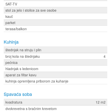
SAT-TV
stol za jelo i stolice za sve osobe
kauč
parket
terasa/balkon
Kuhinja
štednjak na struju i plin
broj kola na štednjaku
4
pećnica
hladnjak s ledenicom
aparat za filtar kavu
kuhinja opremljena priborom za kuhanje
Spavaća soba
kvadratura
12 m2
dvokrevetna s bračnim krevetom