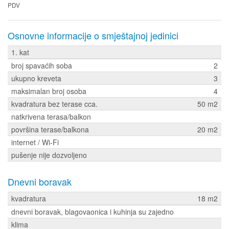
PDV
Osnovne informacije o smještajnoj jedinici
1. kat
broj spavaćih soba
2
ukupno kreveta
3
maksimalan broj osoba
4
kvadratura bez terase cca.
50 m2
natkrivena terasa/balkon
površina terase/balkona
20 m2
internet / Wi-Fi
pušenje nije dozvoljeno
Dnevni boravak
kvadratura
18 m2
dnevni boravak, blagovaonica i kuhinja su zajedno
klima