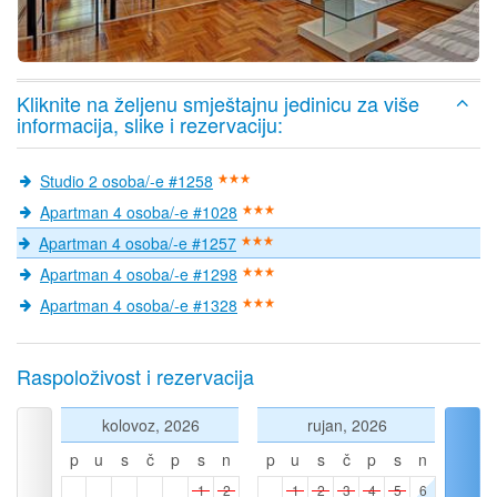
Kliknite na željenu smještajnu jedinicu za više
informacija, slike i rezervaciju:
Studio 2 osoba/-e #1258
Apartman 4 osoba/-e #1028
Apartman 4 osoba/-e #1257
Apartman 4 osoba/-e #1298
Apartman 4 osoba/-e #1328
Raspoloživost i rezervacija
kolovoz, 2026
rujan, 2026
p
u
s
č
p
s
n
p
u
s
č
p
s
n
1
2
1
2
3
4
5
6