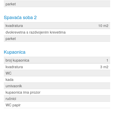
parket
Spavaća soba 2
kvadratura
10 m2
dvokrevetna s razdvojenim krevetima
parket
Kupaonica
broj kupaonica
1
kvadratura
3 m2
WC
kada
umivaonik
kupaonica ima prozor
ručnici
WC papir