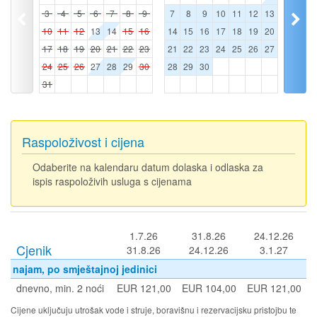
3
4
5
6
7
8
9
7
8
9
10
11
12
13
10
11
12
13
14
15
16
14
15
16
17
18
19
20
17
18
19
20
21
22
23
21
22
23
24
25
26
27
24
25
26
27
28
29
30
28
29
30
31
Raspoloživost i cijena
Odaberite na kalendaru datum dolaska i odlaska za
ispis raspoloživih usluga s cijenama
1.7.26
31.8.26
24.12.26
Cjenik
31.8.26
24.12.26
3.1.27
najam, po smještajnoj jedinici
dnevno, min. 2 noći
EUR 121,00
EUR 104,00
EUR 121,00
Cijene uključuju utrošak vode i struje, boravišnu i rezervacijsku pristojbu te